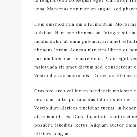
id feugiat odio consequat eget. Curabitur r
urna. Maecenas non rutrum augue, sed pharet
Duis euismod non dui a fermentum. Morbi max
pulvinar. Nam nec rhoncus mi. Integer sit amet
iaculis dolor at enim pulvinar, sit amet effic
rhoncus lorem. Aenean ultricies libero et hen
rutrum libero ac, ornare enim. Proin eget ves
malesuada sit amet dictum sed, consectetur ege
Vestibulum ac auctor nisi. Donec ac ultrices e
Cras sed arcu vel lorem hendrerit molestie e
nec risus in turpis faucibus lobortis non eu 
Vestibulum ultrices tincidunt turpis, in hendr
at, euismod a ex. Duis aliquet sit amet orci n
posuere faucibus lectus. Aliquam auctor enim 
ultrices feugiat.