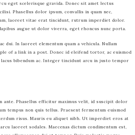
rcu eget scelerisque gravida. Donec sit amet lectus
acilisi. Phasellus dolor ipsum, convallis in quam nec,
iam, laoreet vitae erat tincidunt, rutrum imperdiet dolor.
dapibus augue ut dolor viverra, eget rhoncus nunc porta.
 ac dui. In laoreet elementum quam a vehicula. Nullam
ple of a link in a post. Donec id eleifend tortor, ac euismod
m lacus bibendum ac. Integer tincidunt arcu in justo tempor
ante. Phasellus efficitur maximus velit, id suscipit dolor
tum tempus non quis tellus. Praesent fermentum euismod
nterdum risus. Mauris eu aliquet nibh. Ut imperdiet eros at
 arcu laoreet sodales. Maecenas dictum condimentum est,