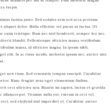
honcus ullamcorper dui ut tempor. Duis molestie magna
ra turpis.
imus lacinia justo. Sed sodales sem sed arcu pretium
 aliquet dolor. Nulla efficitur vel purus ut luctus. Ut
itur enim tristique. Nam nec nisl hendrerit, semper leo nec,
drerit blandit. Pellentesque ultricies massa vestibulum,
tibulum massa, id ultricies magna. In ipsum nibh,
t elit. In ac risus iaculis, molestie ipsum nec, auctor nisi.
st.
get non risus. Sed venenatis tempus suscipit. Curabitur
tortor. Nunc feugiat urna eget elementum finibus.
erit orci ultricies non. Mauris mi sapien, luctus et gravida
ec ullamcorper. Vivamus nulla est, rutrum in orci vel,
orci, sed eleifend nisl imperdiet et. Curabitur auctor