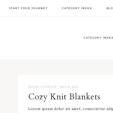
Skip
Skip
Skip
Skip
START YOUR JOURNEY
CATEGORY INDEX
BLO
to
to
to
to
primary
main
primary
footer
NAV
navigation
content
sidebar
SOCIAL
ICONS
CATEGORY INDE
DECOR
,
LIFESTYLE
·
MAY 8, 2022
Cozy Knit Blankets
Lorem ipsum dolor sit amet, consectetur adipis