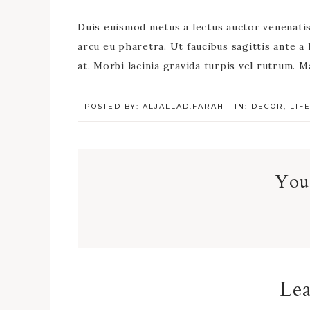
Duis euismod metus a lectus auctor venenatis.
arcu eu pharetra. Ut faucibus sagittis ante a 
at. Morbi lacinia gravida turpis vel rutrum. M
POSTED BY:
ALJALLAD.FARAH
·
IN:
DECOR
,
LIF
You’
Reader
Interactions
Lea